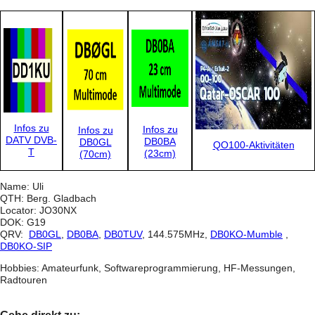
Infos zu
Infos zu
Infos zu
DATV DVB-
DB0BA
DB0GL
QO100-Aktivitäten
T
(23cm)
(70cm)
Name: Uli
QTH: Berg. Gladbach
Locator: JO30NX
DOK: G19
QRV:
DB0GL
,
DB0BA
,
DB0TUV
, 144.575MHz,
DB0KO-Mumble
,
DB0KO-SIP
Hobbies: Amateurfunk, Softwareprogrammierung, HF-Messungen,
Radtouren
Gehe direkt zu: